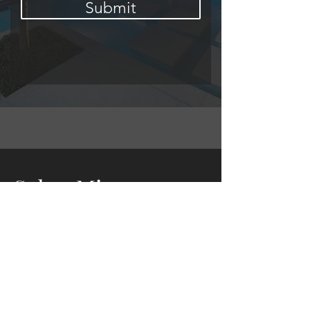
Submit
Sobre Mi
Mi nombre es Sully Del Valle.
Agente de bienes raíces con
experiencia y apasionado por guiar a
compradores e inversores,
especializado en el mercado de